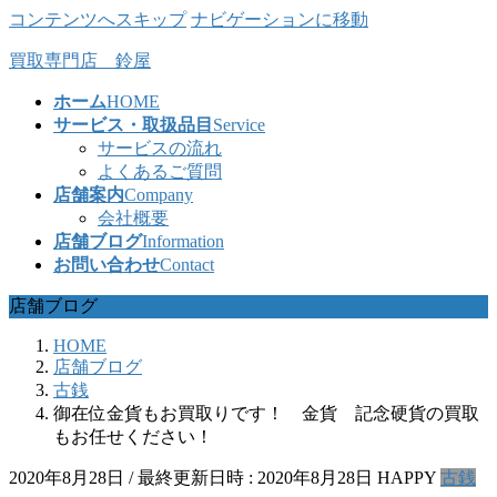
コンテンツへスキップ
ナビゲーションに移動
買取専門店 鈴屋
ホーム
HOME
サービス・取扱品目
Service
サービスの流れ
よくあるご質問
店舗案内
Company
会社概要
店舗ブログ
Information
お問い合わせ
Contact
店舗ブログ
HOME
店舗ブログ
古銭
御在位金貨もお買取りです！ 金貨 記念硬貨の買取
もお任せください！
2020年8月28日
/ 最終更新日時 :
2020年8月28日
HAPPY
古銭