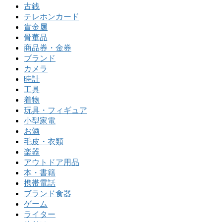
古銭
テレホンカード
貴金属
骨董品
商品券・金券
ブランド
カメラ
時計
工具
着物
玩具・フィギュア
小型家電
お酒
毛皮・衣類
楽器
アウトドア用品
本・書籍
携帯電話
ブランド食器
ゲーム
ライター