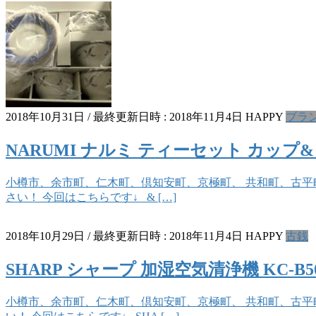
2018年10月31日
/ 最終更新日時 :
2018年11月4日
HAPPY
ブラ
NARUMI ナルミ ティーセット カッ
小樽市、余市町、仁木町、倶知安町、京極町、 共和町、古平町
さい！ 今回はこちらです↓ & […]
2018年10月29日
/ 最終更新日時 :
2018年11月4日
HAPPY
古銭
SHARP シャープ 加湿空気清浄機 KC
小樽市、余市町、仁木町、倶知安町、京極町、 共和町、古平町