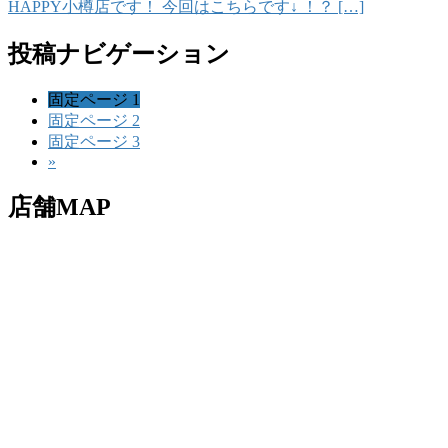
HAPPY小樽店です！ 今回はこちらです↓ ！？ […]
投稿ナビゲーション
固定ページ
1
固定ページ
2
固定ページ
3
»
店舗MAP