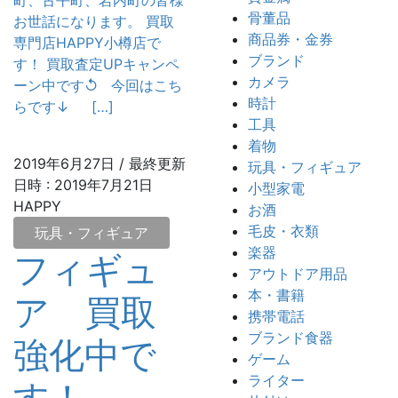
町、古平町、岩内町の皆様
骨董品
お世話になります。 買取
商品券・金券
専門店HAPPY小樽店で
ブランド
す！ 買取査定UPキャンペ
カメラ
ーン中です↺ 今回はこち
時計
らです↓ […]
工具
着物
2019年6月27日
/ 最終更新
玩具・フィギュア
日時 :
2019年7月21日
小型家電
HAPPY
お酒
毛皮・衣類
玩具・フィギュア
楽器
フィギュ
アウトドア用品
本・書籍
ア 買取
携帯電話
ブランド食器
強化中で
ゲーム
ライター
す！