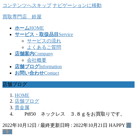
コンテンツへスキップ
ナビゲーションに移動
買取専門店 鈴屋
ホーム
HOME
サービス・取扱品目
Service
サービスの流れ
よくあるご質問
店舗案内
Company
会社概要
店舗ブログ
Information
お問い合わせ
Contact
店舗ブログ
HOME
店舗ブログ
貴金属
Pt850 ネックレス ３.８ｇをお買取りです。
2022年10月12日
/ 最終更新日時 :
2022年10月21日
HAPPY
貴
金属