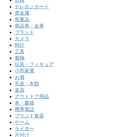
古銭
テレホンカード
貴金属
骨董品
商品券・金券
ブランド
カメラ
時計
工具
着物
玩具・フィギュア
小型家電
お酒
毛皮・衣類
楽器
アウトドア用品
本・書籍
携帯電話
ブランド食器
ゲーム
ライター
片付け